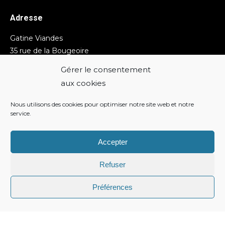
Adresse
Gatine Viandes
35 rue de la Bougeoire
35 130 La Guerche de Bretagne
Gérer le consentement
aux cookies
Contact
Nous utilisons des cookies pour optimiser notre site web et notre
Téléphone :
02 99 96 25 62
service.
Accepter
Liens utiles
► Mentions légales
Refuser
Préférences
2019 © Agromousquetaire
Agence Graphik'up | Lorient